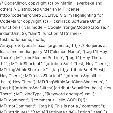
// CodeMirror, copyright (c) by Marijn Haverbeke and
others // Distributed under an MIT license:
http://codemirror.net/LICENSE // Slim Highlighting for
CodeMirror copyright (c) HicknHack Software Gmbh
(function() { var mode = CodeMirror.getMode({tabSize: 4,
indentUnit: 2}, "slim"); function MT(name) {
test.mode(name, mode,
Array.prototype.slice.call(arguments, 1)); } // Requires at
least one media query MT("elementName", "[tag h1] Hey
There"); MT("oneElementPerLine", "[tag h1] Hey There
.h2"); MT("idShortcut", "[attribute&def #test] Hey There");
MT("tagWithIdShortcuts", "[tag h1][attribute&def #test]
Hey There"); MT("classShortcut", "[attribute&qualifier
.hello] Hey There"); MT("tagWithIdAndClassShortcuts", "
[tag h1][attribute&def #test][attribute&qualifier .hello] Hey
There"); MT("docType", "[keyword doctype] xml");
MT("comment", "[comment / Hello WORLD]");
MT("notComment", "[tag h1] This is not a / comment ");
MT("attributes", "[tag a]([attribute title]=[string \"test\"])