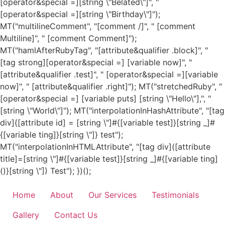
[operator&special =][string \"Belated\"]", "
[operator&special =][string \"Birthday\"]");
MT("multilineComment", "[comment /]", " [comment
Multiline]", " [comment Comment]");
MT("hamlAfterRubyTag", "[attribute&qualifier .block]", "
[tag strong][operator&special =] [variable now]", "
[attribute&qualifier .test]", " [operator&special =][variable
now]", " [attribute&qualifier .right]"); MT("stretchedRuby", "
[operator&special =] [variable puts] [string \"Hello\"],", "
[string \"World\"]"); MT("interpolationInHashAttribute", "[tag
div]{[attribute id] = [string \"]#{[variable test]}[string _]#
{[variable ting]}[string \"]} test");
MT("interpolationInHTMLAttribute", "[tag div]([attribute
title]=[string \"]#{[variable test]}[string _]#{[variable ting]
Skip
()}[string \"]) Test"); })();
to
content
Home
About
Our Services
Testimonials
Gallery
Contact Us