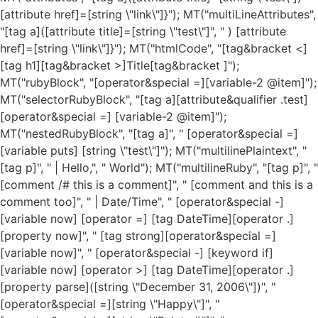
[attribute href]=[string \"link\"]}"); MT("multiLineAttributes",
"[tag a]([attribute title]=[string \"test\"]", " ) [attribute
href]=[string \"link\"]}"); MT("htmlCode", "[tag&bracket <]
[tag h1][tag&bracket >]Title[tag&bracket
]");
MT("rubyBlock", "[operator&special =][variable-2 @item]");
MT("selectorRubyBlock", "[tag a][attribute&qualifier .test]
[operator&special =] [variable-2 @item]");
MT("nestedRubyBlock", "[tag a]", " [operator&special =]
[variable puts] [string \"test\"]"); MT("multilinePlaintext", "
[tag p]", " | Hello,", " World"); MT("multilineRuby", "[tag p]", "
[comment /# this is a comment]", " [comment and this is a
comment too]", " | Date/Time", " [operator&special -]
[variable now] [operator =] [tag DateTime][operator .]
[property now]", " [tag strong][operator&special =]
[variable now]", " [operator&special -] [keyword if]
[variable now] [operator >] [tag DateTime][operator .]
[property parse]([string \"December 31, 2006\"])", "
[operator&special =][string \"Happy\"]", "